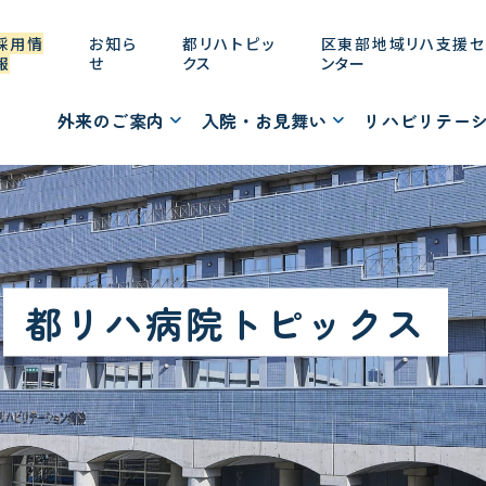
採用情
お知ら
都リハトピッ
区東部地域リハ支援セ
報
せ
クス
ンター
外来のご案内
入院・お見舞い
リハビリテー
都リハ病院トピックス